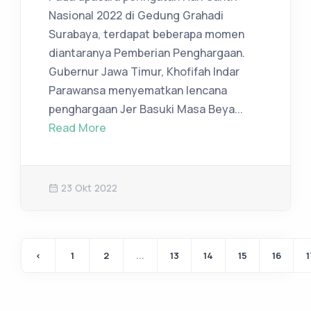
Nasional 2022 di Gedung Grahadi
Surabaya, terdapat beberapa momen
diantaranya Pemberian Penghargaan.
Gubernur Jawa Timur, Khofifah Indar
Parawansa menyematkan lencana
penghargaan Jer Basuki Masa Beya...
Read More
23 Okt 2022
‹
1
2
...
13
14
15
16
1