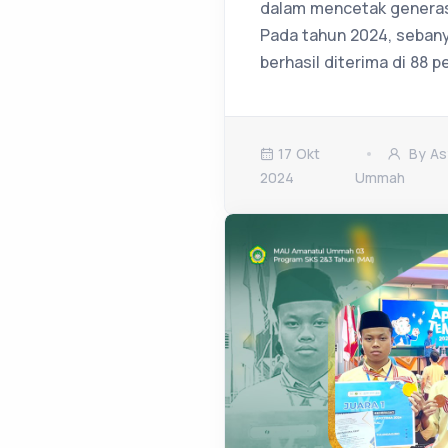
dalam mencetak generas
Pada tahun 2024, sebany
berhasil diterima di 88 p
17 Okt
By As
2024
Ummah