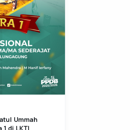
natul Ummah
 1 di LKTI