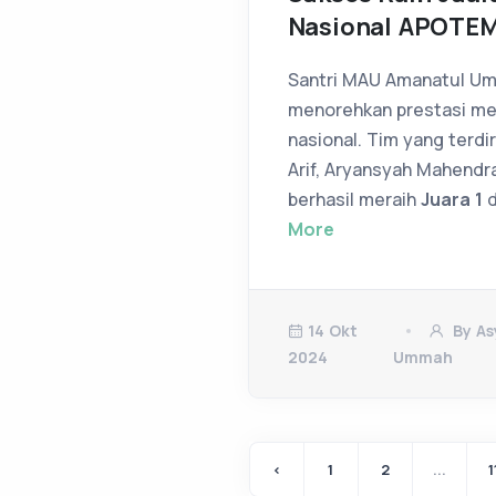
Nasional APOTE
Santri MAU Amanatul U
menorehkan prestasi me
nasional. Tim yang terdir
Arif, Aryansyah Mahendra
berhasil meraih
Juara 1
d
More
14 Okt
By As
2024
Ummah
‹
1
2
...
1