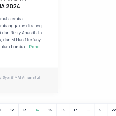
MA 2024
mmah kembali
mbanggakan di ajang
i dari Rizky Anandhita
, dan M Hanif Ierfany
alam
Lomba...
Read
y Syarif MAI Amanatul
1
12
13
14
15
16
17
...
21
22