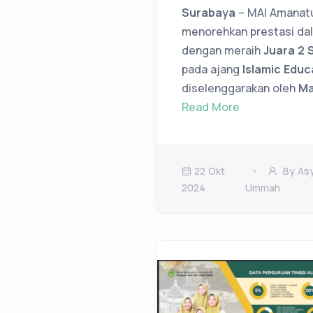
Surabaya
– MAI Amanat
menorehkan prestasi dal
dengan meraih
Juara 2 
pada ajang
Islamic Educ
diselenggarakan oleh
Ma
Read More
22 Okt
By Asy
2024
Ummah