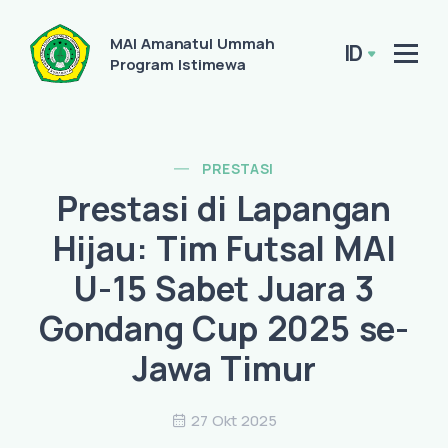
MAI Amanatul Ummah
ID
Program Istimewa
PRESTASI
Prestasi di Lapangan
Hijau: Tim Futsal MAI
U-15 Sabet Juara 3
Gondang Cup 2025 se-
Jawa Timur
27 Okt 2025