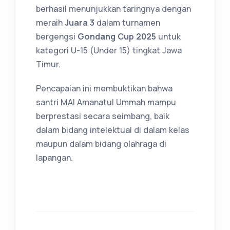
berhasil menunjukkan taringnya dengan
meraih
Juara 3
dalam turnamen
bergengsi
Gondang Cup 2025
untuk
kategori U-15 (Under 15) tingkat Jawa
Timur.
Pencapaian ini membuktikan bahwa
santri MAI Amanatul Ummah mampu
berprestasi secara seimbang, baik
dalam bidang intelektual di dalam kelas
maupun dalam bidang olahraga di
lapangan.