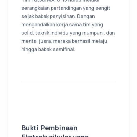
serangkaian pertandingan yang sengit
sejak babak penyisihan. Dengan
mengandalkan kerja sama tim yang
solid, teknik individu yang mumpuni, dan
mental juara, mereka berhasil melaju
hingga babak semifinal.
Bukti Pembinaan